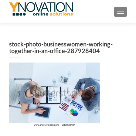
TOGGL
stock-photo-businesswomen-working-
together-in-an-office-287928404