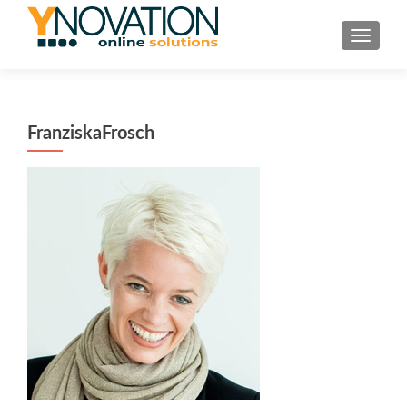
TOGGL
FranziskaFrosch