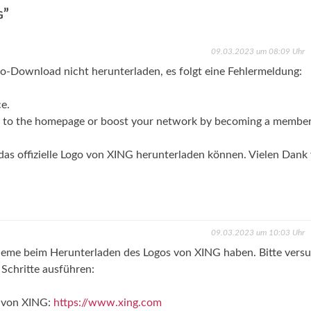
”
G
09.03.2023 um 08:09 Uhr
go-Download nicht herunterladen, es folgt eine Fehlermeldung:
ce.
k to the homepage or boost your network by becoming a membe
das offizielle Logo von XING herunterladen können. Vielen Dank 
09.03.2023 um 10:03 Uhr
obleme beim Herunterladen des Logos von XING haben. Bitte vers
 Schritte ausführen:
e von XING:
https://www.xing.com