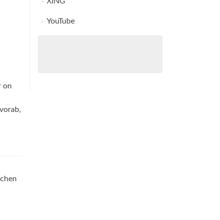
XING
YouTube
r on
vorab,
uchen