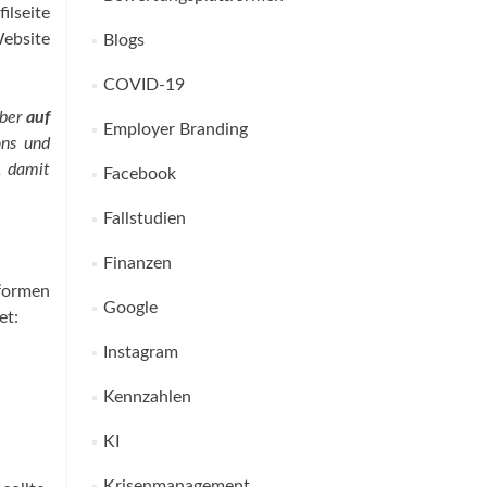
ilseite
Website
Blogs
COVID-19
iber
auf
Employer Branding
ons und
, damit
Facebook
Fallstudien
Finanzen
tformen
Google
et:
Instagram
Kennzahlen
KI
Krisenmanagement