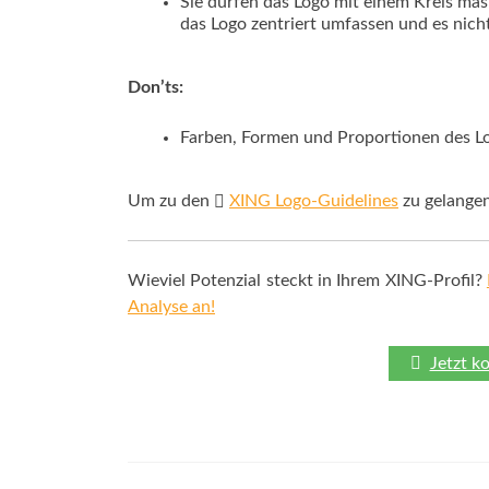
Sie dürfen das Logo mit einem Kreis mask
das Logo zentriert umfassen und es nich
Don’ts:
Farben, Formen und Proportionen des L
Um zu den
XING Logo-Guidelines
zu gelangen
Wieviel Potenzial steckt in Ihrem XING-Profil?
Analyse an!
Jetzt k