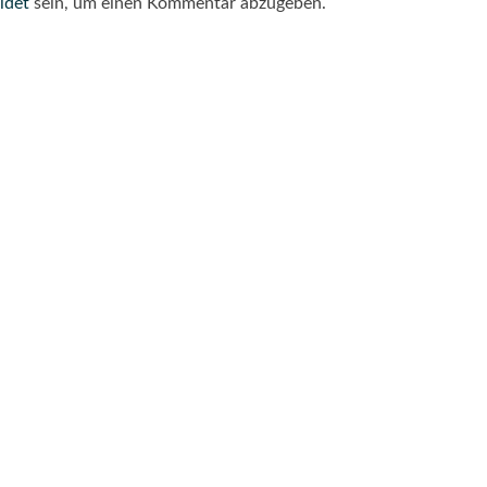
ldet
sein, um einen Kommentar abzugeben.