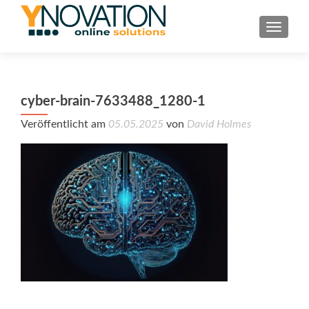
TOGGL
cyber-brain-7633488_1280-1
Veröffentlicht am
05.05.2025
von
David Holmes