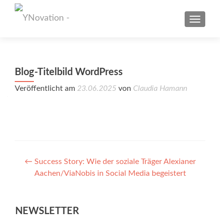
TOGGL
Blog-Titelbild WordPress
Veröffentlicht am
23.06.2025
von
Claudia Hamann
Post
←
Success Story: Wie der soziale Träger Alexianer
Aachen/ViaNobis in Social Media begeistert
navigation
NEWSLETTER