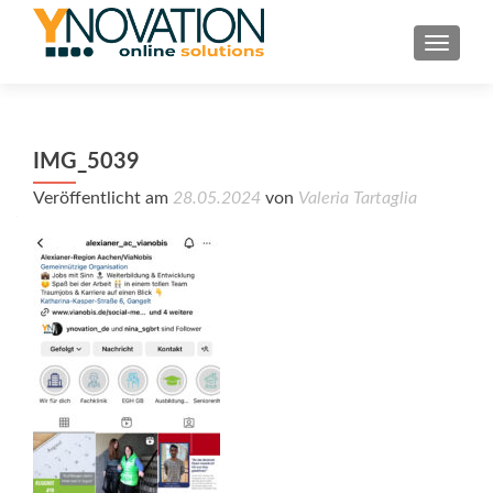
TOGGL
IMG_5039
Veröffentlicht am
28.05.2024
von
Valeria Tartaglia