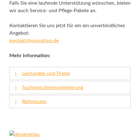
Falls Sie eine laufende Unterstützung wünschen, bieten
wir auch Service- und Pflege-Pakete an.
Kontaktieren Sie uns jetzt für ein ein unverbindliches
Angebot:
kontakt@ynovation.de
Mehr Information:
Leistungen und Preise
Suchmaschinenoptimierung
Wussten Sie, dass für 75% aller Deutschen das
Internet die wichtigste Entscheidungshilfe beim
Referenzen
Mit Suchmaschinenoptimierung (SEO, Search
Tätigen von privaten und geschäftlichen Käufen
Engine Optimisation) und Suchmaschinen-
ist? Und nicht nur das: Für 91% aller Deutschen
Eine Auswahl unserer Projekte:
Marketing (SEA, Search Engine Advertising)
sind Suchmaschinen die erste Anlaufstelle für
KletterRetter
werden Sie gefunden!
Kaufentscheidungen.