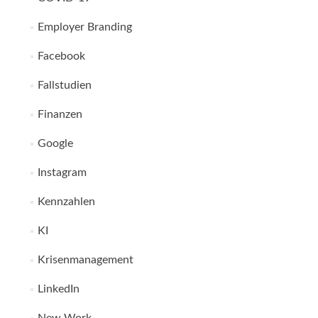
Employer Branding
Facebook
Fragen Sie uns nach einem unverbindlichen
Fallstudien
Angebot:
Finanzen
kontakt@ynovation.de
Google
Instagram
Kennzahlen
KI
Krisenmanagement
LinkedIn