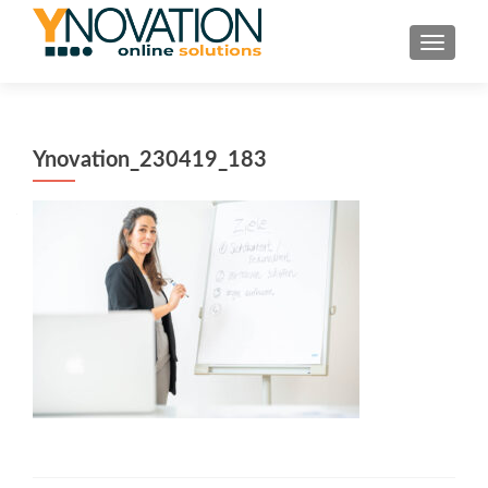
TOGGL
Ynovation_230419_183