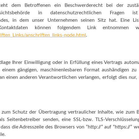
 steht dem Betroffenen ein Beschwerderecht bei der zustä
sichtsbehörde in datenschutzrechtlichen Fragen is
ndes, in dem unser Unternehmen seinen Sitz hat. Eine Lis
 Kontaktdaten können folgendem Link entnommen we
ften_Links/anschriften_links-node.html
.
age Ihrer Einwilligung oder in Erfüllung eines Vertrags automa
in einem gängigen, maschinenlesbaren Format aushändigen zu 
an einen anderen Verantwortlichen verlangen, erfolgt dies nur,
 zum Schutz der Übertragung vertraulicher Inhalte, wie zum B
ls Seitenbetreiber senden, eine SSL-bzw. TLS-Verschlüsselun
dass die Adresszeile des Browsers von “http://” auf “https://” w
le.