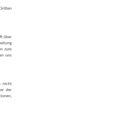
Dritten
ft über
beitung
gen zum
an uns
 nicht
ber der
tionen,