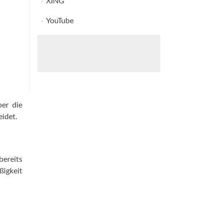
XING
YouTube
ber die
idet.
bereits
ßigkeit