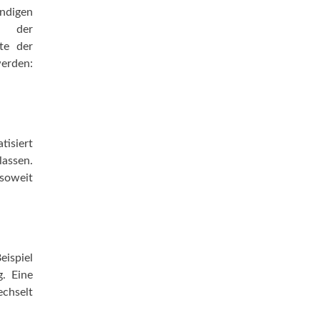
ndigen
t der
te der
rden:
tisiert
lassen.
 soweit
eispiel
g. Eine
echselt