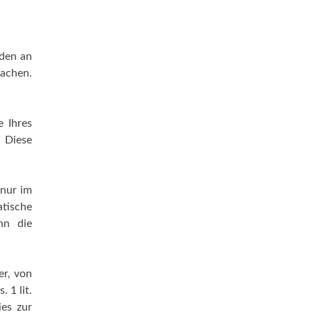
aden an
machen.
 Ihres
. Diese
 nur im
atische
nn die
er, von
 1 lit.
es zur