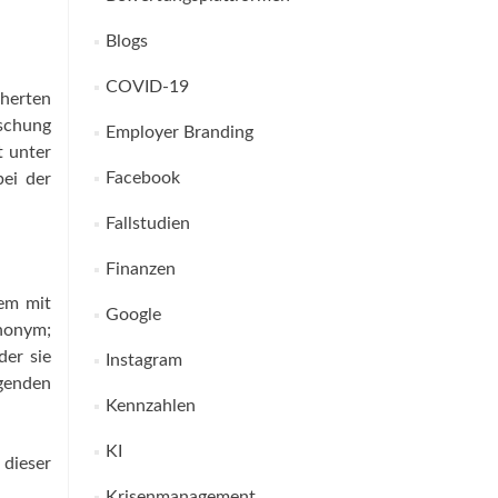
Blogs
COVID-19
herten
schung
Employer Branding
t unter
Facebook
ei der
Fallstudien
Finanzen
lem mit
Google
anonym;
der sie
Instagram
lgenden
Kennzahlen
KI
dieser
Krisenmanagement